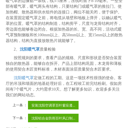
暖气罩的边缘贴一条线，线3-5厘米，压线时留下8-10毫米。一壁全
部有暖气罩，暖气两头有结构，只要结构门或暖气罩的推拉门。使
加热帽、散热器和供水组件的连接口，阀位不能关闭，便于保护。
在装置固定暖气罩之前，将电缆从墙壁和地板上弹开，以确认暖气
罩的位置。暖气罩的结构制造，结构剪平，尺度与龙骨结构对齐，
旁边面也能够卷边闭合。根据加热器的长、宽、高不同，活动式暖
气罩预制侧板和长100mm以上、高50mm以上、宽15mm以上的散热
器结构，结构为直接放散热片就能够了。
2、
沈阳暖气罩
质量检验
按照规则的要求，查看产品的规格、尺度和形状是否契合装置
独自的散热器，能够自在拆开。产品上部结构巩固，木龙骨和薄板
的使用契合木匠资料标准，木材表面涂层质量契合木匠要求。
沈阳暖气罩
定做工程的工期。这是一项技术性很强的使命。客
厅的吊顶和墙面的地基处理好后，在工程竣工前完结粉刷。假如房
间有7个暖气片，大约需求10天。想了解更多知识，欢迎多多关注
我们的网站动态。
上一条 ：
安装沈阳空调罩百叶窗应遵...
下一条 ：
沈阳铝合金防雨百叶风口制...