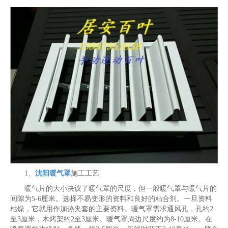
1、
沈阳暖气罩
施工工艺
暖气片的大小决议了暖气罩的尺度，但一般暖气罩与暖气片的
间隙为5-6厘米。选择不易变形的资料和良好的粘合剂。一旦资料
枯燥，它就用作加热夹套的主要资料。暖气罩需求通风孔，孔约2
至3厘米，木烤架约2至3厘米。暖气罩周边尺度约为8-10厘米。在