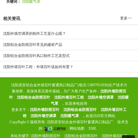
关键词：
沈阳暖气罩
更多>>
相关资讯
沈阳外墙空调罩的制作工艺是什么呢？
沈阳铝合金防雨百叶常见的建材产品
沈阳铝合金防雨百叶风口制作工艺及型式
沈阳外墙百叶工程：外墙百叶该如何布置？
沈阳居安铝合金外墙百叶窗通风口制品厂(电话:13897951838)生产技术力
量雄厚、质保体系完善作基础，为广大客户生产各种：
沈阳外墙防雨百
叶
沈阳铝合金防雨百叶
沈阳外墙百叶工程
沈阳外墙空调罩
沈阳暖
气罩
，欢迎来电咨询
更多关于：
沈阳外墙防雨百叶
沈阳铝合金防雨百叶
沈阳外墙百叶工
程
沈阳外墙空调罩
沈阳暖气罩
，
欢迎访问官方网站
CopyRight © 版权所有:
沈阳居安铝合金外墙百叶窗通风口制品厂
技术支
持:
网站地图
XML
本站关键字:
沈阳外墙防雨百叶
沈阳铝合金防雨百叶
沈阳外墙百叶工