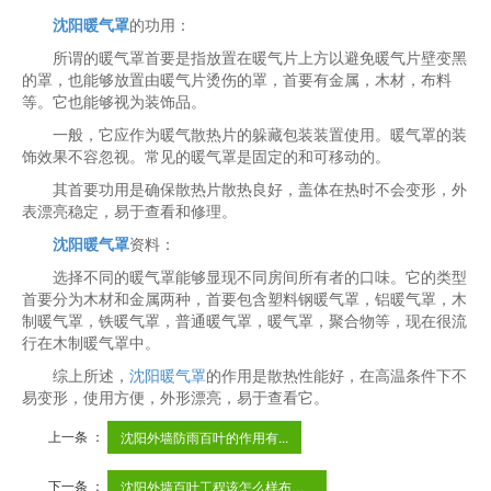
沈阳暖气罩
的功用：
所谓的暖气罩首要是指放置在暖气片上方以避免暖气片壁变黑
的罩，也能够放置由暖气片烫伤的罩，首要有金属，木材，布料
等。它也能够视为装饰品。
一般，它应作为暖气散热片的躲藏包装装置使用。暖气罩的装
饰效果不容忽视。常见的暖气罩是固定的和可移动的。
其首要功用是确保散热片散热良好，盖体在热时不会变形，外
表漂亮稳定，易于查看和修理。
沈阳暖气罩
资料：
选择不同的暖气罩能够显现不同房间所有者的口味。它的类型
首要分为木材和金属两种，首要包含塑料钢暖气罩，铝暖气罩，木
制暖气罩，铁暖气罩，普通暖气罩，暖气罩，聚合物等，现在很流
行在木制暖气罩中。
综上所述，
沈阳暖气罩
的作用是散热性能好，在高温条件下不
易变形，使用方便，外形漂亮，易于查看它。
上一条 ：
沈阳外墙防雨百叶的作用有...
下一条 ：
沈阳外墙百叶工程该怎么样布置？