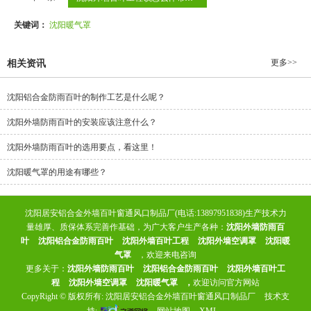
关键词：
沈阳暖气罩
更多>>
相关资讯
沈阳铝合金防雨百叶的制作工艺是什么呢？
沈阳外墙防雨百叶​的安装应该注意什么？
沈阳外墙防雨百叶的选用要点，看这里！
沈阳暖气罩的用途有哪些？
沈阳居安铝合金外墙百叶窗通风口制品厂(电话:13897951838)生产技术力
量雄厚、质保体系完善作基础，为广大客户生产各种：
沈阳外墙防雨百
叶
沈阳铝合金防雨百叶
沈阳外墙百叶工程
沈阳外墙空调罩
沈阳暖
气罩
，欢迎来电咨询
更多关于：
沈阳外墙防雨百叶
沈阳铝合金防雨百叶
沈阳外墙百叶工
程
沈阳外墙空调罩
沈阳暖气罩
，
欢迎访问官方网站
CopyRight © 版权所有:
沈阳居安铝合金外墙百叶窗通风口制品厂
技术支