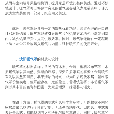
从而与室内装修风格相协调，提升家居环境的整体美感。通过巧妙
地设计，暖气罩可以将原本突兀的暖气设备融入家居装饰中，使其
成为室内装饰的一部分，既实用又美观。
此外，暖气罩还具有一定的散热优化功能。通过合理的开口设
计和材质选择，暖气罩能够引导暖气片的热量更加均匀地散发到室
内，减少热量浪费，提高供暖效率。同时，暖气罩还能在一定程度
上防止灰尘和杂物落入暖气片内部，延长暖气片的使用寿命。
二、
沈阳暖气罩
的材质与设计
暖气罩的材质多样，常见的有木质、金属、塑料和布艺等。木
质暖气罩以其自然、温馨的质感，深受许多家庭的喜爱；金属暖气
罩则以其坚固耐用、易于清洁的特点，成为许多现代家居；塑料暖
气罩价格实惠，但可能存在一定的隐患，需谨慎选择；布艺暖气罩
则以其丰富的色彩和图案，为家居增添一抹温馨与活力。
在设计方面，暖气罩的款式和风格丰富多样，可以根据不同的
家居装修风格进行个性化定制。无论是简约现代、田园风、中式古
典还是欧式，都能找到与之相匹配的暖气罩设计。同时，暖气罩的