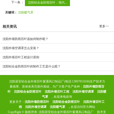
下一条 ：
沈阳铝合金防雨百叶：现代...
关键词：
沈阳暖气罩
更多>>
相关资讯
沈阳外墙防雨百叶该如何制作呢？
沈阳外墙空调罩怎么安装？
沈阳外墙百叶工程设计原则
沈阳铝合金防雨百叶的制作工艺是什么呢？
沈阳居安铝合金外墙百叶窗通风口制品厂(电话:13897951838)生产技术力
量雄厚、质保体系完善作基础，为广大客户生产各种：
沈阳外墙防雨百
叶
沈阳铝合金防雨百叶
沈阳外墙百叶工程
沈阳外墙空调罩
沈阳暖
气罩
，欢迎来电咨询
更多关于：
沈阳外墙防雨百叶
沈阳铝合金防雨百叶
沈阳外墙百叶工
程
沈阳外墙空调罩
沈阳暖气罩
，
欢迎访问官方网站
CopyRight © 版权所有:
沈阳居安铝合金外墙百叶窗通风口制品厂
技术支