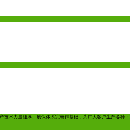
38)生产技术力量雄厚、质保体系完善作基础，为广大客户生产各种：