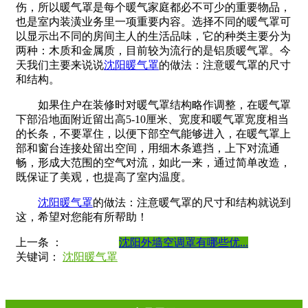
伤，所以暖气罩是每个暖气家庭都必不可少的重要物品，
也是室内装潢业务里一项重要内容。选择不同的暖气罩可
以显示出不同的房间主人的生活品味，它的种类主要分为
两种：木质和金属质，目前较为流行的是铝质暖气罩。今
天我们主要来说说
沈阳暖气罩
的做法：注意暖气罩的尺寸
和结构。
如果住户在装修时对暖气罩结构略作调整，在暖气罩
下部沿地面附近留出高5-10厘米、宽度和暖气罩宽度相当
的长条，不要罩住，以便下部空气能够进入，在暖气罩上
部和窗台连接处留出空间，用细木条遮挡，上下对流通
畅，形成大范围的空气对流，如此一来，通过简单改造，
既保证了美观，也提高了室内温度。
沈阳暖气罩
的做法：注意暖气罩的尺寸和结构就说到
这，希望对您能有所帮助！
上一条 ：
沈阳外墙空调罩​有哪些优...
关键词：
沈阳暖气罩