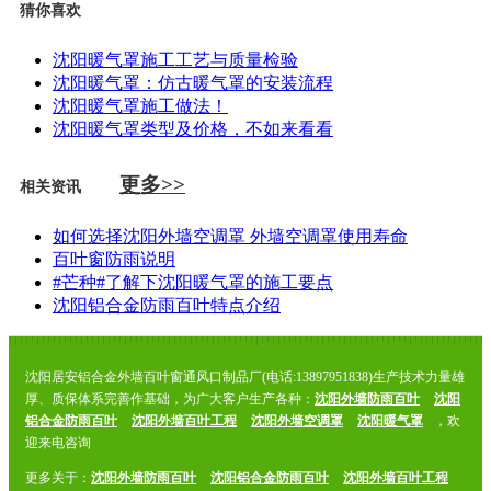
猜你喜欢
沈阳暖气罩施工工艺与质量检验
沈阳暖气罩：仿古暖气罩的安装流程
沈阳暖气罩施工做法！
沈阳暖气罩类型及价格，不如来看看
更多>>
相关资讯
如何选择沈阳外墙空调罩 外墙空调罩使用寿命
百叶窗防雨说明
#芒种#了解下沈阳暖气罩的施工要点
沈阳铝合金防雨百叶特点介绍
沈阳居安铝合金外墙百叶窗通风口制品厂(电话:13897951838)生产技术力量雄
厚、质保体系完善作基础，为广大客户生产各种：
沈阳外墙防雨百叶
沈阳
铝合金防雨百叶
沈阳外墙百叶工程
沈阳外墙空调罩
沈阳暖气罩
，欢
迎来电咨询
更多关于：
沈阳外墙防雨百叶
沈阳铝合金防雨百叶
沈阳外墙百叶工程