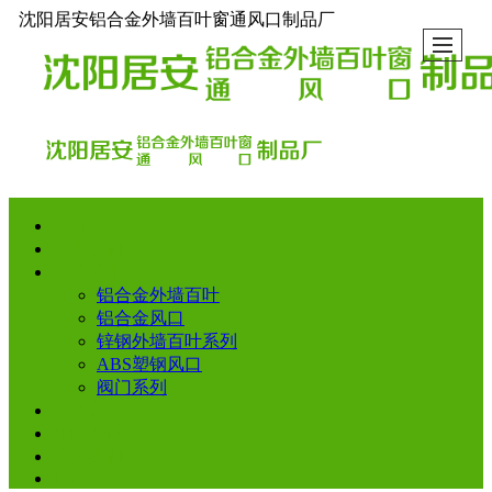
沈阳居安铝合金外墙百叶窗通风口制品厂
首页
关于我们
产品展示
铝合金外墙百叶
铝合金风口
锌钢外墙百叶系列
ABS塑钢风口
阀门系列
成功案例
新闻资讯
联系我们
LBS