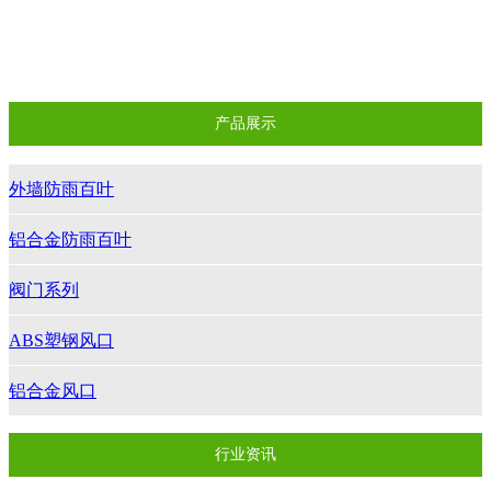
铝合金风口
产品展示
外墙防雨百叶
铝合金防雨百叶
阀门系列
ABS塑钢风口
铝合金风口
行业资讯