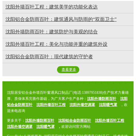
沈阳外墙百叶工程：建筑美学的功能化表达
沈阳铝合金防雨百叶：建筑通风与防雨的“双面卫士”
沈阳外墙防雨百叶：建筑防护与美观的结合
沈阳外墙百叶工程：美化与功能并重的建筑外设
沈阳铝合金防雨百叶：现代建筑的守护者
查看更多
沈阳居安铝合金外墙百叶窗通风口制品厂(电话:13897951838)生产技术力量雄
厚、质保体系完善作基础，为广大客户生产各种：
沈阳外墙防雨百叶
沈阳
铝合金防雨百叶
沈阳外墙百叶工程
沈阳外墙空调罩
沈阳暖气罩
，欢
迎来电咨询
更多关于：
沈阳外墙防雨百叶
沈阳铝合金防雨百叶
沈阳外墙百叶工程
沈阳外墙空调罩
沈阳暖气罩
，
欢迎访问官方网站