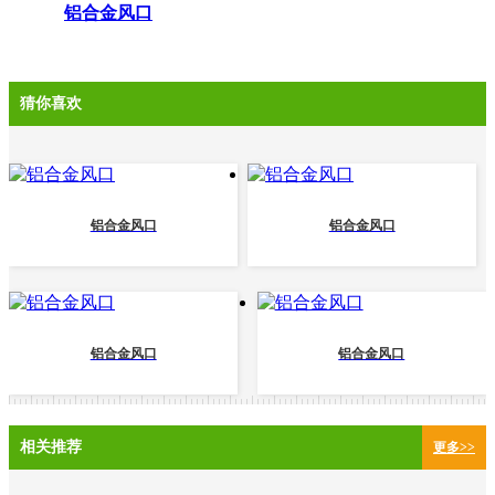
铝合金风口
猜你喜欢
铝合金风口
铝合金风口
铝合金风口
铝合金风口
相关推荐
更多>>