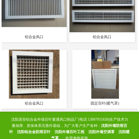
铝合金风口
铝合金风口
铝合金风口
固定百叶(暖气罩)
沈阳居安铝合金外墙百叶窗通风口制品厂(电话:13897951838)生产技术力
量雄厚、质保体系完善作基础，为广大客户生产各种：
沈阳外墙防雨百
叶
沈阳铝合金防雨百叶
沈阳外墙百叶工程
沈阳外墙空调罩
沈阳暖
气罩
，欢迎来电咨询