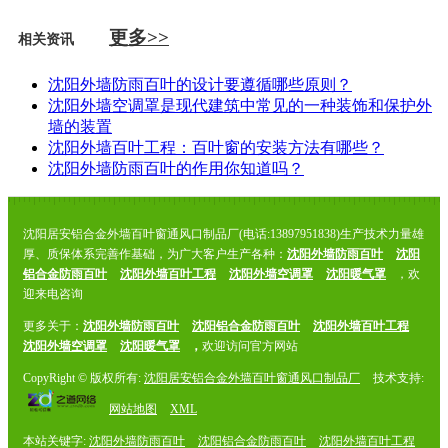
更多>>
相关资讯
沈阳外墙防雨百叶​的设计要遵循哪些原则？
沈阳外墙空调罩是现代建筑中常见的一种装饰和保护外
墙的装置
沈阳外墙百叶工程：百叶窗的安装方法有哪些？
沈阳外墙防雨百叶的作用你知道吗？
沈阳居安铝合金外墙百叶窗通风口制品厂(电话:13897951838)生产技术力量雄
厚、质保体系完善作基础，为广大客户生产各种：
沈阳外墙防雨百叶
沈阳
铝合金防雨百叶
沈阳外墙百叶工程
沈阳外墙空调罩
沈阳暖气罩
，欢
迎来电咨询
更多关于：
沈阳外墙防雨百叶
沈阳铝合金防雨百叶
沈阳外墙百叶工程
沈阳外墙空调罩
沈阳暖气罩
，
欢迎访问官方网站
CopyRight © 版权所有:
沈阳居安铝合金外墙百叶窗通风口制品厂
技术支持:
网站地图
XML
本站关键字:
沈阳外墙防雨百叶
沈阳铝合金防雨百叶
沈阳外墙百叶工程