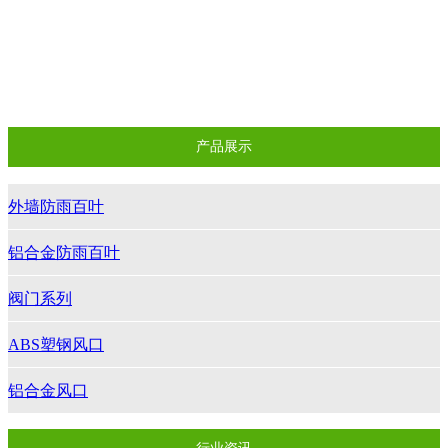
阀门系列
ABS塑钢风口
铝合金风口
产品展示
外墙防雨百叶
铝合金防雨百叶
阀门系列
ABS塑钢风口
铝合金风口